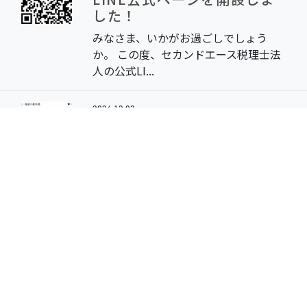
した！
みなさま、いかがお過ごしでしょう
か。 この度、セカンドエース税理士法
人の公式LI...
2024.12.03
「相続の教科書」様に弊社
HPが掲載されました
みつきコンサルティング株式会社様が
運営される相続専門メディア「相続の
教科書」...
ニュース一覧
ブログ
2024.06.19